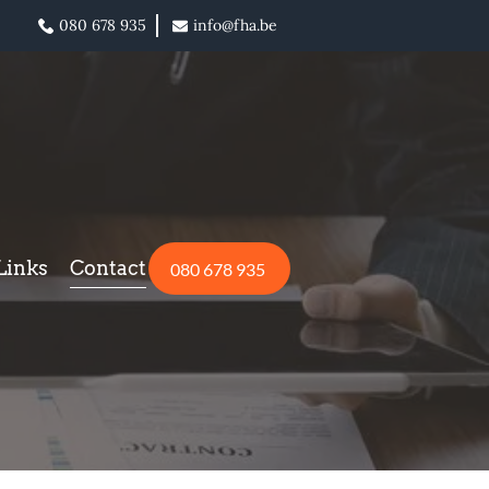
080 678 935
info@fha.be
Links
Contact
080 678 935